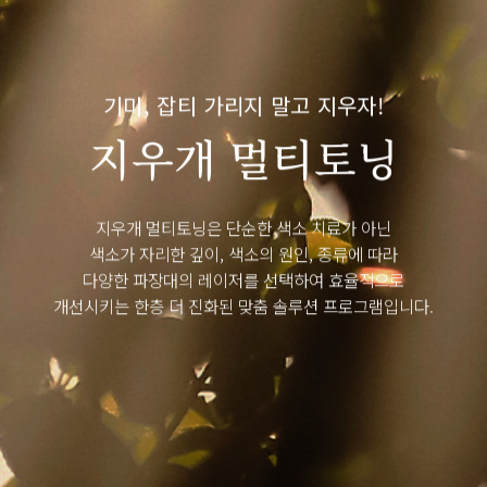
실루엣 Fit
3MIX 실리프팅
스캐폴드 눈가 실리프팅
기미, 잡티 가리지 말고 지우자!
지우개 멀티토닝
스킨부스터
섬유아세포강화술
지우개 멀티토닝은 단순한 색소 치료가 아닌
리텐 부스터
색소가 자리한 깊이, 색소의 원인, 종류에 따라
다양한 파장대의 레이저를 선택하여 효율적으로
필러/보톡스
개선시키는 한층 더 진화된 맞춤 솔루션 프로그램입니다.
디자인 필러
디자인 보톡스