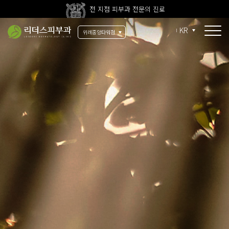
전 지점 피부과 전문의 진료
울쎄라피 프라임 신규 도입
KR
위례중앙타워점
시그니처
울쎄라피 프라임
써마지 FLX
써마지 CPT
안티에이징
울써마지
튠업(튠페이스)
실리프팅