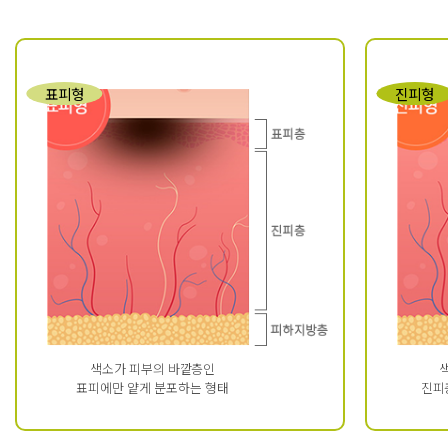
표피형
진피형
색소가 피부의 바깥층인
표피에만 얕게 분포하는 형태
진피