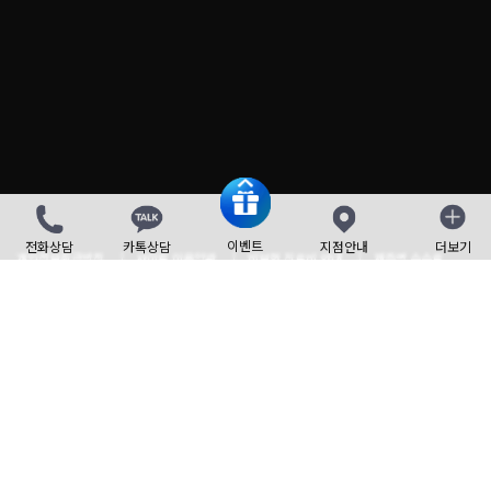
이벤트
전화상담
카톡상담
지점안내
더보기
닫기
개인정보취급방침
사이트 이용약관
비보험 진료비 안내
제증명 수수료
Family site
Language
사업자 정보
TEL : 1588-7833
master@beautyleader.co.kr
FAX : 02-3443-7541