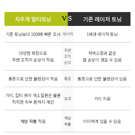
지우개 멀티토닝
기존 레이저 토닝
V
S
기존 토닝보다 1000배 빠른 조사
레이저
1세대 레이저 토닝
주변
다양한 파장으로
저색소증과 같은
조직
주변 조직의 손상이 적음
열 손상이 생길 수 있음
손상
통증으로 인한 불편감이 적음
통증
통증으로 인한 불편감이 있음
기미, 잡티 등의 색소질환은 물론
효과
기미 치료
칙칙한 피부 톤까지 개선
재발
재발 확률 적음
미미하게 있을 수 있음
확률