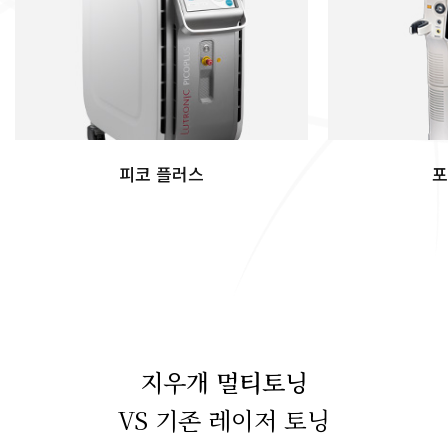
피코 플러스
포
지우개 멀티토닝
VS 기존 레이저 토닝